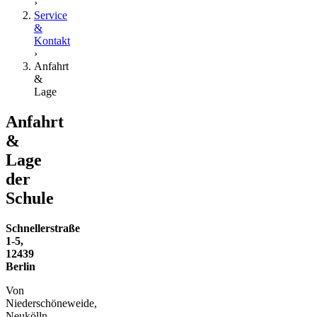
›
Service
&
Kontakt
›
Anfahrt
&
Lage
Anfahrt
&
Lage
der
Schule
Schnellerstraße
1-5,
12439
Berlin
Von
Niederschöneweide,
Neukölln