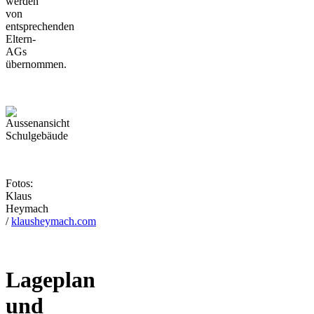
werden
von
entsprechenden
Eltern-
AGs
übernommen.
Fotos:
Klaus
Heymach
/
klausheymach.com
Lageplan
und