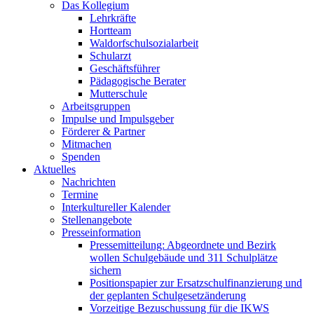
Das Kollegium
Lehrkräfte
Hortteam
Waldorfschulsozialarbeit
Schularzt
Geschäftsführer
Pädagogische Berater
Mutterschule
Arbeitsgruppen
Impulse und Impulsgeber
Förderer & Partner
Mitmachen
Spenden
Aktuelles
Nachrichten
Termine
Interkultureller Kalender
Stellenangebote
Presseinformation
Pressemitteilung: Abgeordnete und Bezirk
wollen Schulgebäude und 311 Schulplätze
sichern
Positionspapier zur Ersatzschulfinanzierung und
der geplanten Schulgesetzänderung
Vorzeitige Bezuschussung für die IKWS