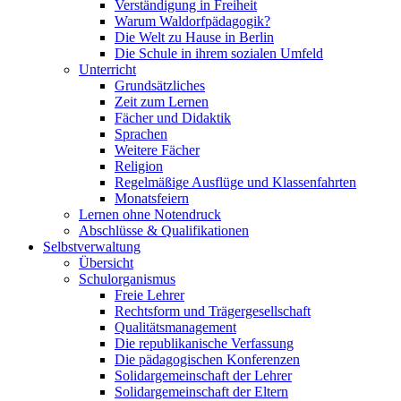
Verständigung in Freiheit
Warum Waldorfpädagogik?
Die Welt zu Hause in Berlin
Die Schule in ihrem sozialen Umfeld
Unterricht
Grundsätzliches
Zeit zum Lernen
Fächer und Didaktik
Sprachen
Weitere Fächer
Religion
Regelmäßige Ausflüge und Klassenfahrten
Monatsfeiern
Lernen ohne Notendruck
Abschlüsse & Qualifikationen
Selbstverwaltung
Übersicht
Schulorganismus
Freie Lehrer
Rechtsform und Trägergesellschaft
Qualitätsmanagement
Die republikanische Verfassung
Die pädagogischen Konferenzen
Solidargemeinschaft der Lehrer
Solidargemeinschaft der Eltern